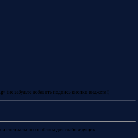
ng
» (не забудьте добавить подпись кнопки виджета!).
or и специального шаблона для слабовидящих