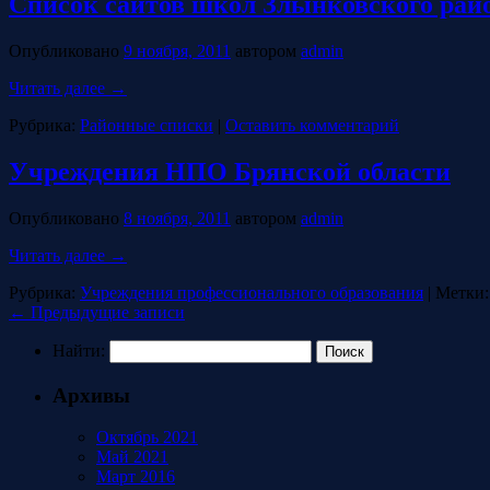
Список сайтов школ Злынковского рай
Опубликовано
9 ноября, 2011
автором
admin
Читать далее
→
Рубрика:
Районные списки
|
Оставить комментарий
Учреждения НПО Брянской области
Опубликовано
8 ноября, 2011
автором
admin
Читать далее
→
Рубрика:
Учреждения профессионального образования
|
Метки:
←
Предыдущие записи
Найти:
Архивы
Октябрь 2021
Май 2021
Март 2016