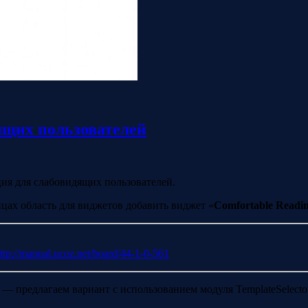
ящих пользователей
ия для слабовидящих пользователей.
цах область для виджетов добавить виджет «
Comfortable Readi
ttp://manual.ucoz.net/board/44-1-0-561
a — предлагаем вариант с использованием модуля TemplateSelect