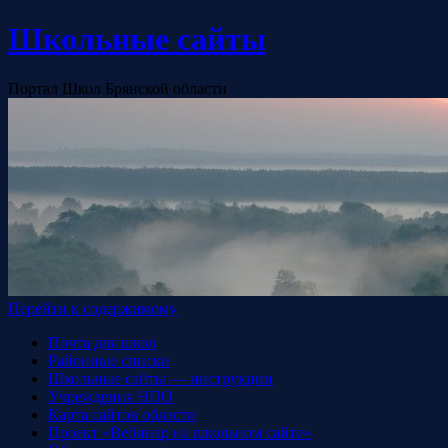
Школьные сайты
Портал Школ Брянской области
Перейти к содержимому
Почта для школ
Районные списки
Школьные сайты — инструкции
Учреждения НПО
Карта сайтов области
Проект «Вебинар на школьном сайте»