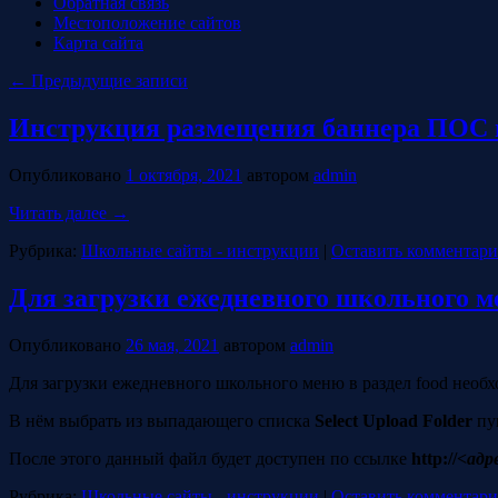
Обратная связь
Местоположение сайтов
Карта сайта
←
Предыдущие записи
Инструкция размещения баннера ПОС в
Опубликовано
1 октября, 2021
автором
admin
Читать далее
→
Рубрика:
Школьные сайты - инструкции
|
Оставить комментар
Для загрузки ежедневного школьного 
Опубликовано
26 мая, 2021
автором
admin
Для загрузки ежедневного школьного меню в раздел food необ
В нём выбрать из выпадающего списка
Select Upload Folder
пу
После этого данный файл будет доступен по ссылке
http://
<адр
Рубрика:
Школьные сайты - инструкции
|
Оставить комментар