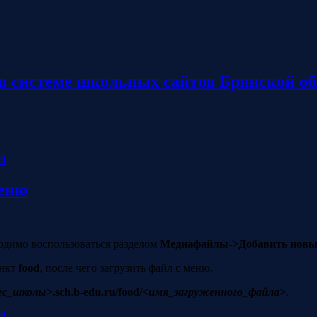
 системе школьных сайтов Брянской об
ий
меню
ходимо воспользоваться разделом
Медиафайлы->Добавить нов
нкт
food
, после чего загрузить файл с меню.
ес_школы>
.sch.b-edu.ru/food/
<имя_загруженного_файла>
.
ий