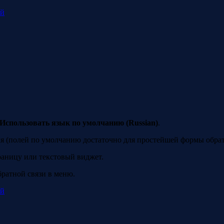
ий
Использовать язык по умолчанию (Russian)
.
я (полей по умолчанию достаточно для простейшей формы обрат
траницу или текстовый виджет.
братной связи в меню.
ий