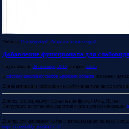
Рубрика:
Uncategorized
|
Оставить комментарий
Добавление функционала для слабовид
Опубликовано
29 сентября, 2015
автором
admin
В
систему школьных сайтов Брянской области
добавлена функц
Для ее активации необходимо в любую видимую на всех страни
Для тех, кто использует сайты на платформах Ucoz, Народ:
Инструкция по установке скриптов версии для слабовидящих
h
Для тех, кто использует сайты с использованием движка Jooml
tmpl_accessibility_joomla25_30